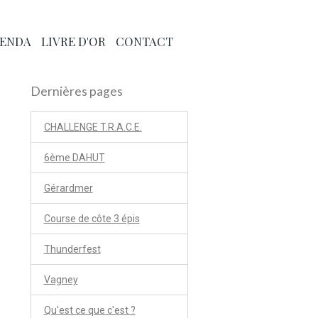
ENDA
LIVRE D'OR
CONTACT
Dernières pages
CHALLENGE T.R.A.C.E.
6ème DAHUT
Gérardmer
Course de côte 3 épis
Thunderfest
Vagney
Qu'est ce que c'est ?