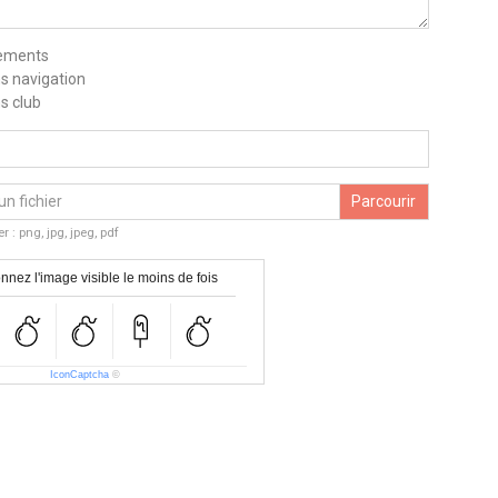
ements
ns navigation
ns club
un fichier
r : png, jpg, jpeg, pdf
nnez l'image visible le moins de fois
IconCaptcha
©