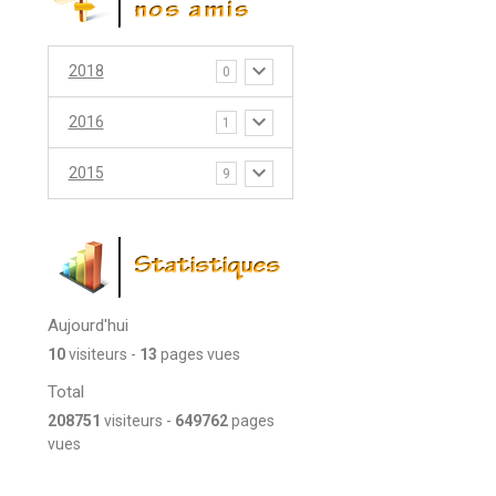
2018
0
2016
1
2015
9
Aujourd'hui
10
visiteurs -
13
pages vues
Total
208751
visiteurs -
649762
pages
vues